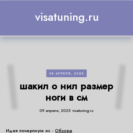
Skip to content
visatuning.ru
09 АПРЕЛЯ, 2025
шакил о нил размер
ноги в см
09 апреля, 2025
visatuning.ru
Идея почерпнута из -
Обзора