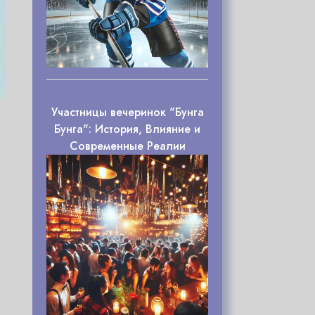
Участницы вечеринок "Бунга
Бунга": История, Влияние и
Современные Реалии